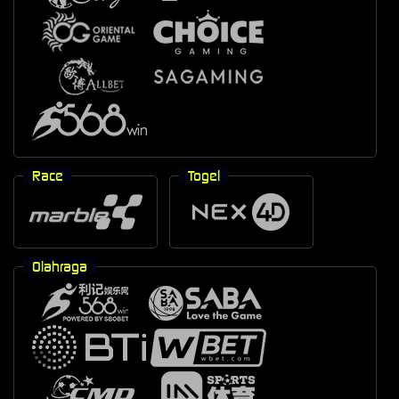
Race
Togel
Olahraga