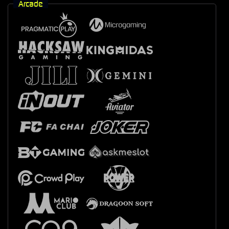
Arcade