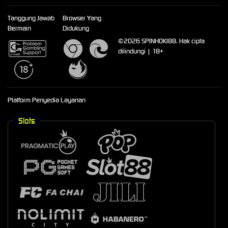
Tanggung Jawab
Browser Yang
Bermain
Didukung
©2026 SPINHOKI88. Hak cipta
dilindungi | 18+
Platform Penyedia Layanan
Slots