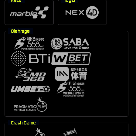
Olahraga
Crash Game