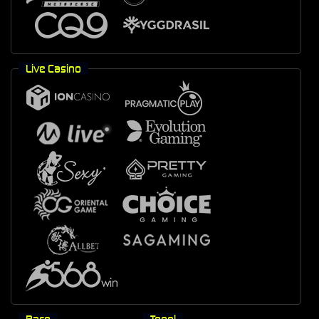
Live Casino
Race
Togel