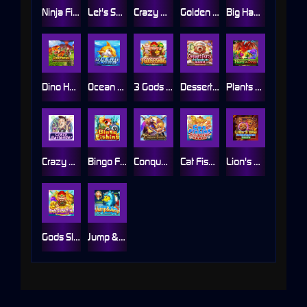
Ninja Fishing
Let's Shoot
Crazy Orb
Golden Zuma
Big Hammer
Dino Hunter
Ocean Lord
3 Gods Fishing
Dessert Party
Plants vs. Dinos
Crazy Bartender
Bingo Fishing
Conqueror's Treasure
Cat Fishing
Lion's Orb
Gods Slash Fish
Jump & Jump