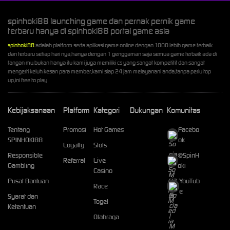
spinhoki88 launching game dan pernak pernik game
terbaru hanya di spinhoki88 portal game asia
spinhoki88
adalah platform serta aplikasi game online dengan 1000 lebih game terbaik
dan terbaru setiap hari nya,hanya dengan 1 genggaman saja semua game terbaik ada di
tangan mu,bukan hanya itu kami juga memiliki cs yang sangat kompetitif dan sangat
mengerti keluh kesan para member,kami siap 24 jam melayanani anda,tanpa perlu top
up,ini free to play
Kebijaksanaan
Platform
Kategori
Dukungan
Komunitas
Tentang
Promosi
Hot Games
Facebo
SPINHOKI88
ok
Loyalty
Slots
Responsible
@SpinH
Referral
Live
Gambling
oki
Casino
Pusat Bantuan
YouTub
Race
e
Syarat dan
Togel
Ketentuan
Olahraga