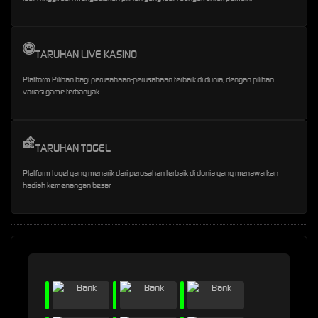
TARUHAN LIVE KASINO
Platform Pilihan bagi perusahaan-perusahaan terbaik di dunia, dengan pilihan
variasi game terbanyak
TARUHAN TOGEL
Platform togel yang menarik dari perusahan terbaik di dunia yang menawarkan
hadiah kemenangan besar