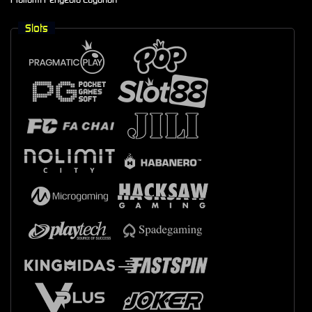
Slots