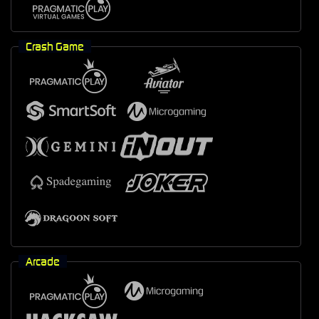
Crash Game
Arcade