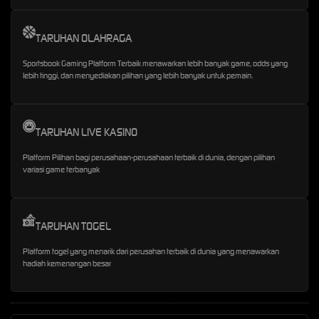
TARUHAN OLAHRAGA
Sportsbook Gaming Platform Terbaik menawarkan lebih banyak game, odds yang
lebih tinggi, dan menyediakan pilihan yang lebih banyak untuk pemain.
TARUHAN LIVE KASINO
Platform Pilihan bagi perusahaan-perusahaan terbaik di dunia, dengan pilihan
variasi game terbanyak
TARUHAN TOGEL
Platform togel yang menarik dari perusahan terbaik di dunia yang menawarkan
hadiah kemenangan besar