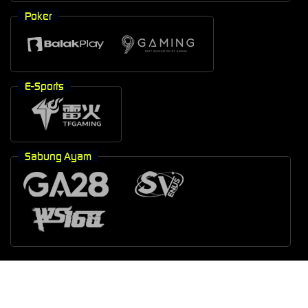
Poker
E-Sports
Sabung Ayam