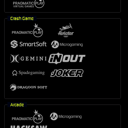
Crash Game
Arcade