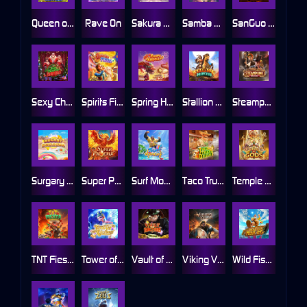
Queen of Aztec
Rave On
Sakura Neko
Samba Fiesta
SanGuo - The Brotherhood
Sexy Christmas Sirens
Spirits Fiesta
Spring Harvest
Stallion Princess
Steampunk Reloaded
Surgary bonanza
Super Phoenix
Surf Monkey
Taco Truck Delight
Temple of Gods
TNT Fiesta
Tower of Riches
Vault of Riches
Viking Valor
Wild Fish Hunter