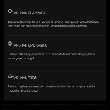
TARUHAN OLAHRAGA
Sportsbook Gaming Platform Terbaik menawarkan lebih banyak game, odds yang
lebih tinggi, dan menyediakan pilihan yang lebih banyak untuk pemain.
TARUHAN LIVE KASINO
Platform Pilihan bagi perusahaan-perusahaan terbaik di dunia, dengan pilihan
variasi game terbanyak
TARUHAN TOGEL
Platform togel yang menarik dari perusahan terbaik di dunia yang menawarkan
hadiah kemenangan besar