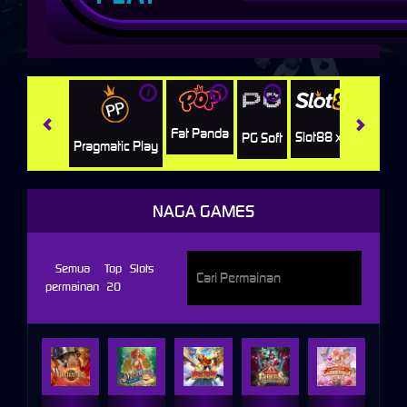
i
i
i
i
i
Facha
Fat Panda
Slot88 x PP
PG Soft
Pragmatic Play
NAGA GAMES
Semua
Top
Slots
permainan
20