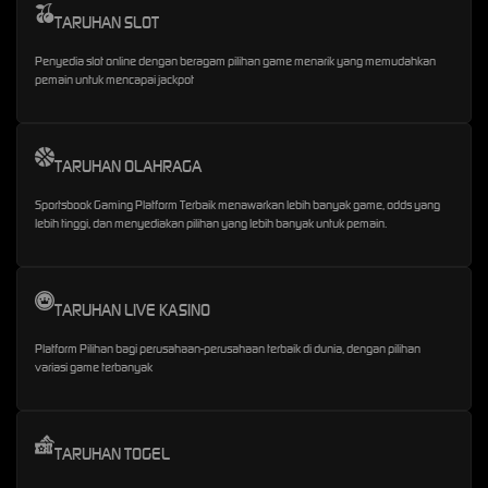
TARUHAN SLOT
Penyedia slot online dengan beragam pilihan game menarik yang memudahkan
pemain untuk mencapai jackpot
TARUHAN OLAHRAGA
Sportsbook Gaming Platform Terbaik menawarkan lebih banyak game, odds yang
lebih tinggi, dan menyediakan pilihan yang lebih banyak untuk pemain.
TARUHAN LIVE KASINO
Platform Pilihan bagi perusahaan-perusahaan terbaik di dunia, dengan pilihan
variasi game terbanyak
TARUHAN TOGEL