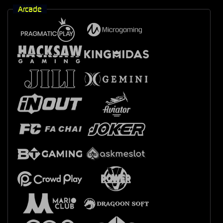
Arcade