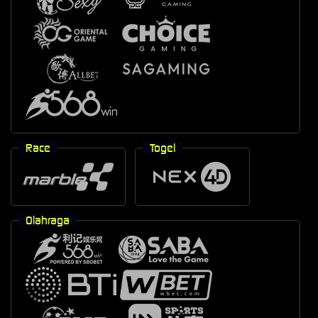
Race
Togel
Olahraga