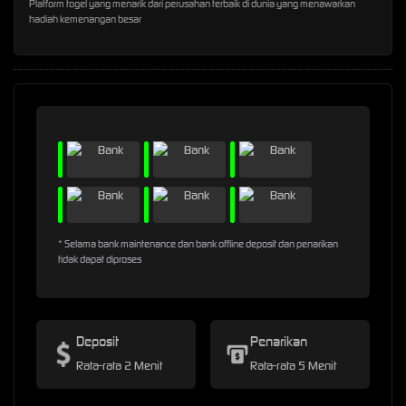
Platform togel yang menarik dari perusahan terbaik di dunia yang menawarkan
hadiah kemenangan besar
* Selama bank maintenance dan bank offline deposit dan penarikan
tidak dapat diproses
Deposit
Penarikan
Rata-rata 2 Menit
Rata-rata 5 Menit