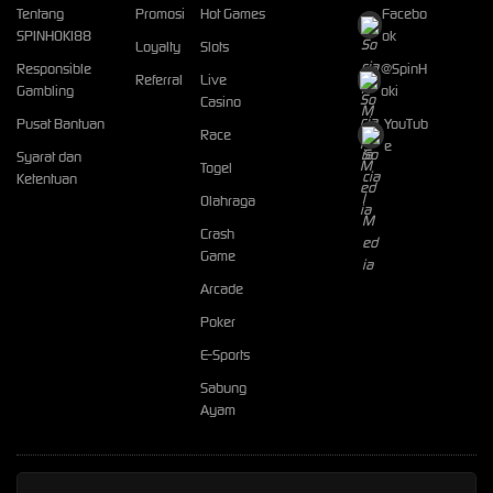
Tentang
Promosi
Hot Games
Facebo
SPINHOKI88
ok
Loyalty
Slots
Responsible
@SpinH
Referral
Live
Gambling
oki
Casino
Pusat Bantuan
YouTub
Race
e
Syarat dan
Togel
Ketentuan
Olahraga
Crash
Game
Arcade
Poker
E-Sports
Sabung
Ayam