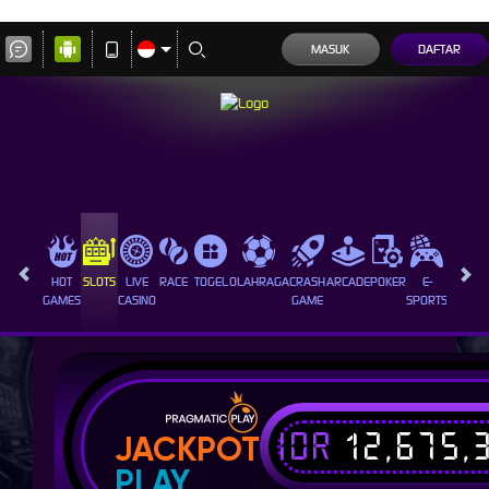
MASUK
DAFTAR
HOT
SLOTS
LIVE
RACE
TOGEL
OLAHRAGA
CRASH
ARCADE
POKER
E-
SABUN
GAMES
CASINO
GAME
SPORTS
AYAM
IDR
12,675,
JACKPOT
PLAY