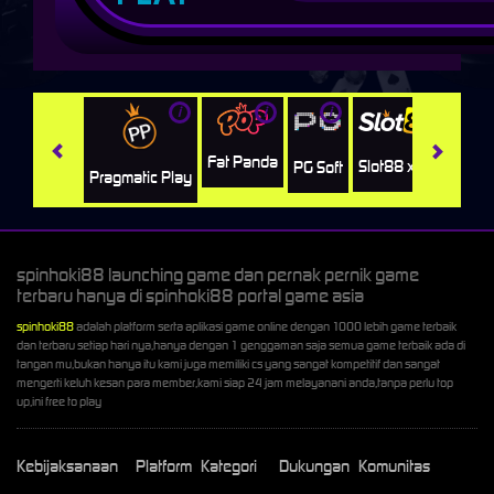
i
i
i
i
i
Facha
Fat Panda
Slot88 x PP
PG Soft
Pragmatic Play
spinhoki88 launching game dan pernak pernik game
terbaru hanya di spinhoki88 portal game asia
spinhoki88
adalah platform serta aplikasi game online dengan 1000 lebih game terbaik
dan terbaru setiap hari nya,hanya dengan 1 genggaman saja semua game terbaik ada di
tangan mu,bukan hanya itu kami juga memiliki cs yang sangat kompetitif dan sangat
mengerti keluh kesan para member,kami siap 24 jam melayanani anda,tanpa perlu top
up,ini free to play
Kebijaksanaan
Platform
Kategori
Dukungan
Komunitas