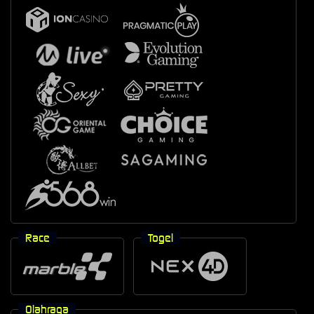
Race
Togel
Olahraga