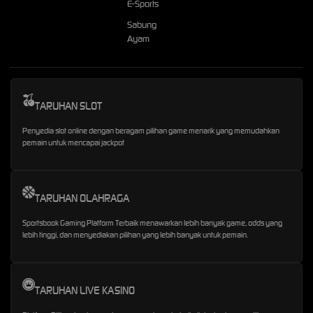
E-Sports
Sabung
Ayam
TARUHAN SLOT
Penyedia slot online dengan beragam pilihan game menarik yang memudahkan
pemain untuk mencapai jackpot
TARUHAN OLAHRAGA
Sportsbook Gaming Platform Terbaik menawarkan lebih banyak game, odds yang
lebih tinggi, dan menyediakan pilihan yang lebih banyak untuk pemain.
TARUHAN LIVE KASINO