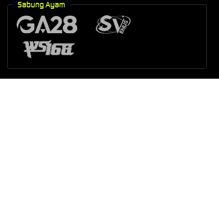
Sabung Ayam