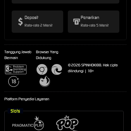
Deposit
Penarikan
Rata-rata 2 Menit
Rata-rata 5 Menit
Tanggung Jawab
Browser Yang
Bermain
Didukung
©2026 SPINHOKI88. Hak cipta
dilindungi | 18+
Platform Penyedia Layanan
Slots