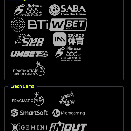
Crash Game