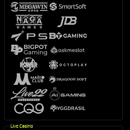
Live Casino