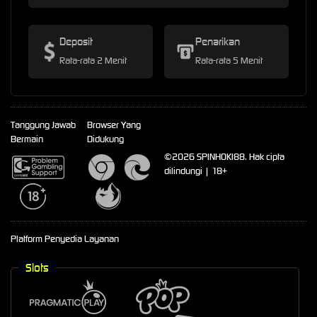
Deposit
Penarikan
Rata-rata 2 Menit
Rata-rata 5 Menit
Tanggung Jawab
Browser Yang
Bermain
Didukung
©2026 SPINHOKI88. Hak cipta
dilindungi | 18+
Platform Penyedia Layanan
Slots