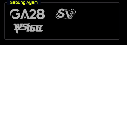
Sabung Ayam