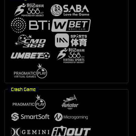
Crash Game