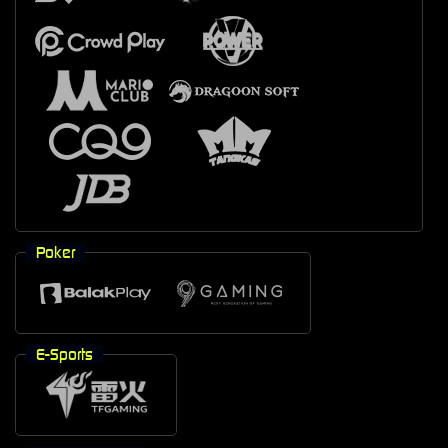
Poker
E-Sports