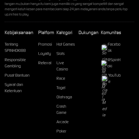
tangan mu,bukan hanya itu kami juga memiliki cs yang sangat kompetitif dan sangat
mengerti keluh kesan para member,kami siap 24 jam melayanani anda,tanpa perlu top
up,ini free to play
Kebijaksanaan
Platform
Kategori
Dukungan
Komunitas
Tentang
Promosi
Hot Games
Facebo
SPINHOKI88
ok
Loyalty
Slots
Responsible
@SpinH
Referral
Live
Gambling
oki
Casino
Pusat Bantuan
YouTub
Race
e
Syarat dan
Togel
Ketentuan
Olahraga
Crash
Game
Arcade
Poker