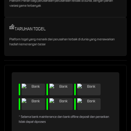
Platform Pilihan bagi perusahaan-perusahaan terbaik di dunia, dengan pilihan
variasi game terbanyak
TARUHAN TOGEL
Platform togel yang menarik dari perusahan terbaik di dunia yang menawarkan
hadiah kemenangan besar
* Selama bank maintenance dan bank offline deposit dan penarikan
tidak dapat diproses