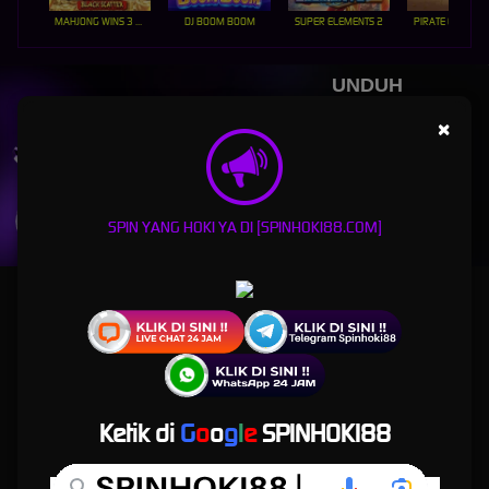
MAHJONG WINS 3 – BLACK SCATTER
DJ BOOM BOOM
SUPER ELEMENTS 2
PIRATE QUEST 1
UNDUH
SPINHOKI88 APP
×
Nikmati berbagai permainan dalam satu
genggaman
UNDUH
SPIN YANG HOKI YA DI [SPINHOKI88.COM]
PANDUAN INSTALASI
spinhoki88 launching game dan pernak pernik game
terbaru hanya di spinhoki88 portal game asia
spinhoki88
adalah platform serta aplikasi game online dengan 1000 lebih game terbaik
dan terbaru setiap hari nya,hanya dengan 1 genggaman saja semua game terbaik ada di
tangan mu,bukan hanya itu kami juga memiliki cs yang sangat kompetitif dan sangat
Ketik di
G
o
o
g
l
e
SPINHOKI88
mengerti keluh kesan para member,kami siap 24 jam melayanani anda,tanpa perlu top
up,ini free to play