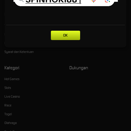
Kebijaksanaan
Platform
Tentang SPINHOKI88
Promosi
Responsible Gambling
Loyalty
OK
Pusat Bantuan
Referral
Syarat dan Ketentuan
Kategori
Dukungan
Hot Games
Slots
Live Casino
Race
Togel
Olahraga