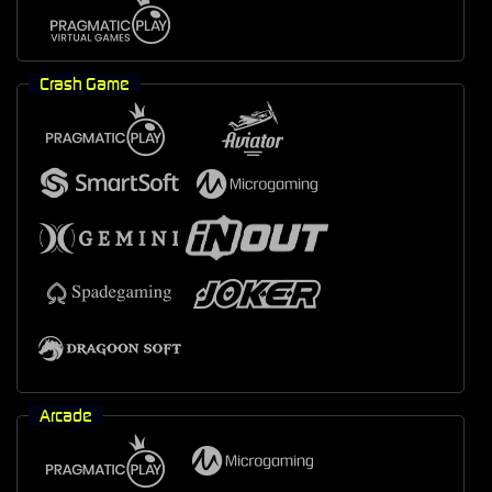
Crash Game
Arcade