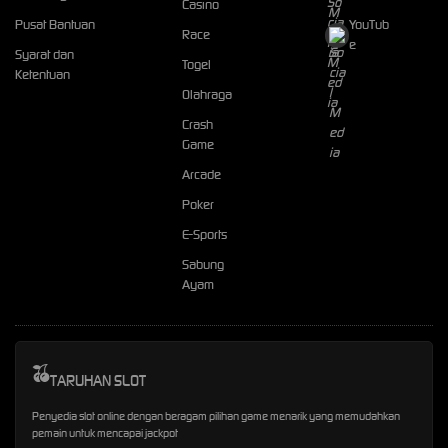
Casino
Pusat Bantuan
YouTub
Race
e
Syarat dan
Togel
Ketentuan
Olahraga
Crash
Game
Arcade
Poker
E-Sports
Sabung
Ayam
TARUHAN SLOT
Penyedia slot online dengan beragam pilihan game menarik yang memudahkan
pemain untuk mencapai jackpot