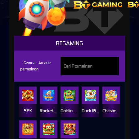
BTGAMING
Semua
Arcade
permainan
5PK
Rocket Crash
Goblin Treasure
Duck River
Christmas Mines