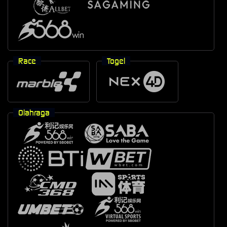
Race
Togel
Olahraga