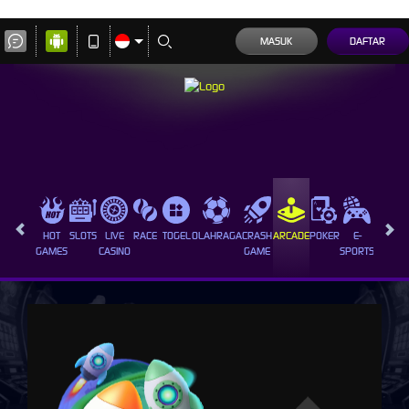
MASUK
DAFTAR
HOT
SLOTS
LIVE
RACE
TOGEL
OLAHRAGA
CRASH
ARCADE
POKER
E-
SABUN
GAMES
CASINO
GAME
SPORTS
AYAM