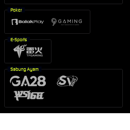
Poker
E-Sports
Sabung Ayam