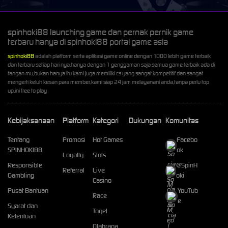
spinhoki88 launching game dan pernak pernik game
terbaru hanya di spinhoki88 portal game asia
spinhoki88
adalah platform serta aplikasi game online dengan 1000 lebih game terbaik
dan terbaru setiap hari nya,hanya dengan 1 genggaman saja semua game terbaik ada di
tangan mu,bukan hanya itu kami juga memiliki cs yang sangat kompetitif dan sangat
mengerti keluh kesan para member,kami siap 24 jam melayanani anda,tanpa perlu top
up,ini free to play
Kebijaksanaan
Platform
Kategori
Dukungan
Komunitas
Tentang
Promosi
Hot Games
Facebo
SPINHOKI88
ok
Loyalty
Slots
Responsible
@SpinH
Referral
Live
Gambling
oki
Casino
Pusat Bantuan
YouTub
Race
e
Syarat dan
Togel
Ketentuan
Olahraga