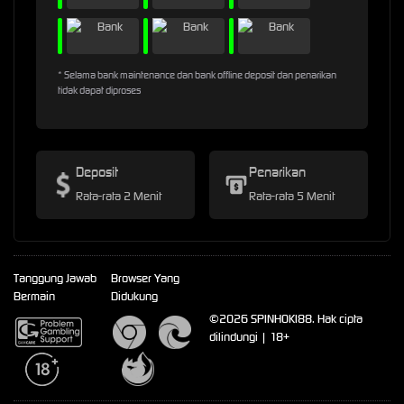
* Selama bank maintenance dan bank offline deposit dan penarikan
tidak dapat diproses
Deposit
Penarikan
Rata-rata 2 Menit
Rata-rata 5 Menit
Tanggung Jawab
Browser Yang
Bermain
Didukung
©2026 SPINHOKI88. Hak cipta
dilindungi | 18+