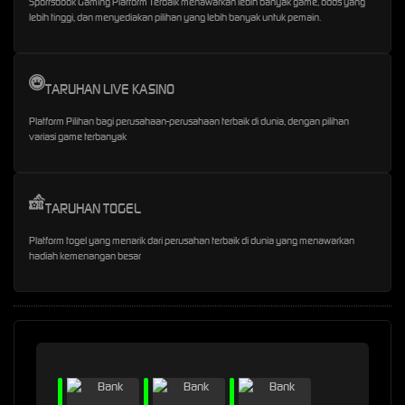
Sportsbook Gaming Platform Terbaik menawarkan lebih banyak game, odds yang
lebih tinggi, dan menyediakan pilihan yang lebih banyak untuk pemain.
TARUHAN LIVE KASINO
Platform Pilihan bagi perusahaan-perusahaan terbaik di dunia, dengan pilihan
variasi game terbanyak
TARUHAN TOGEL
Platform togel yang menarik dari perusahan terbaik di dunia yang menawarkan
hadiah kemenangan besar